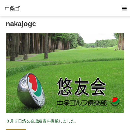
ホーム
nakajogc
中条ゴ
nakajogc
ルフ倶
楽部
８月６日悠友会成績表を掲載しました。