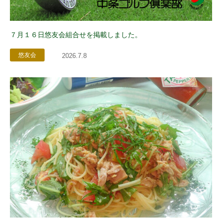
７月１６日悠友会組合せを掲載しました。
悠友会
2026.7.8