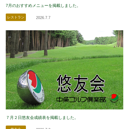
7月のおすすめメニューを掲載しました。
レストラン
2026.7.7
７月２日悠友会成績表を掲載しました。