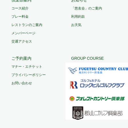
コース紹介
「悠友会」のご案内
プレー料金
利用約款
レストランのご案内
お天気
メンバーページ
交通アクセス
ご予約案内
GROUP COURSE
マナー・エチケット
プライバシーポリシー
お問い合わせ