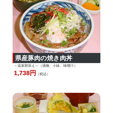
県産豚肉の焼き肉丼
～温泉卵添え～（漬物、小鉢、味噌汁）
1,738円
（税込）