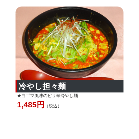
冷やし担々麺
★白ゴマ風味のピリ辛冷やし麺
1,485円
（税込）