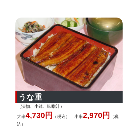
うな重
（漬物、小鉢、味噌汁）
4,730円
2,970円
大串
（税込） 小串
（税
込）