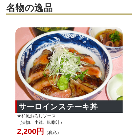
名物の逸品
サーロインステーキ丼
★和風おろしソース
（漬物、小鉢、味噌汁）
2,200円
（税込）