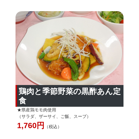
鶏肉と季節野菜の黒酢あん定
食
★県産鶏モモ肉使用
（サラダ、ザーサイ、ご飯、スープ）
1,760円
（税込）