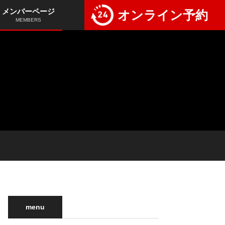
メンバーページ
オンライン予約
MEMBERS
ご予約・お問い合わせ
TEL:0254-45-3636
料金
マナー・
カレンダー
エチケット
アフタヌーン
オープン
プレイ
コンペ
menu