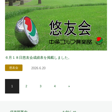
６月１８日悠友会成績表を掲載しました。
悠友会
2026.6.20
1
2
3
4
»
倶楽部案内
お知らせ