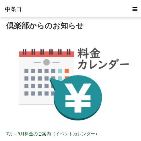
ホーム
倶楽部からのお知らせ
中条ゴ
倶楽部からのお知らせ
ルフ倶
楽部
7月～9月料金のご案内（イベントカレンダー）