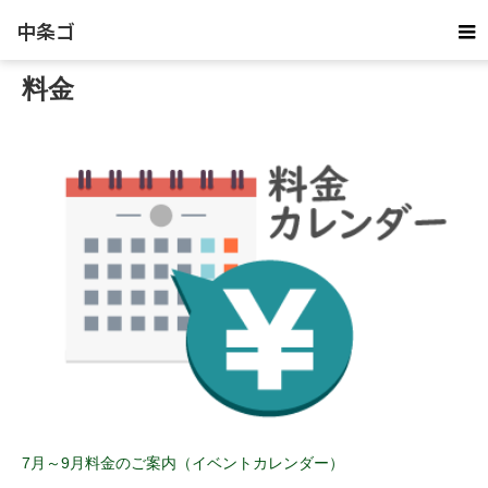
ホーム
ブログ
料金
中条ゴ
料金
ルフ倶
楽部
7月～9月料金のご案内（イベントカレンダー）